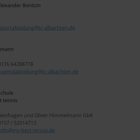
Alexander Bentzin
sportabteilung@tc-albachten.de
ßmann
 0176 64288778
jugendabteilung@tc-albachten.de
schule
 tennis
rkenhagen und Oliver Himmelmann GbR
0157 / 52014713
info@my-best-tennis.de