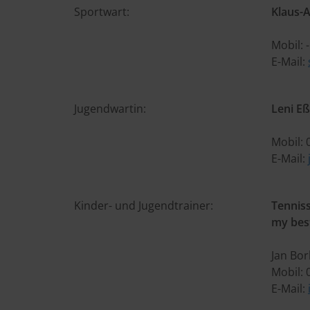
Sportwart:
Klaus-
Mobil: -
E-Mail:
Jugendwartin:
Leni E
Mobil:
E-Mail:
Kinder- und Jugendtrainer:
Tennis
my best
Jan Bo
Mobil: 
E-Mail: