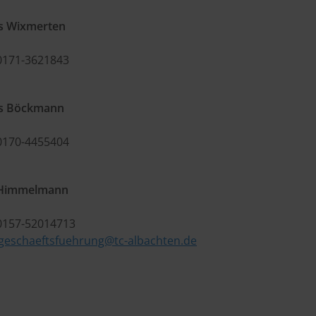
 Wixmerten
 0171-3621843
s Böckmann
 0170-4455404
 Himmelmann
 0157-52014713
geschaeftsfuehrung@tc-albachten.de